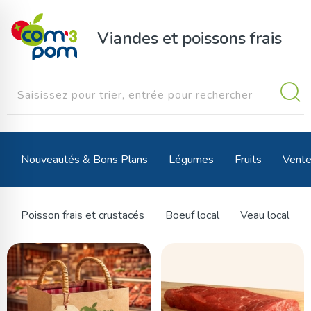
Panneau de gestion des cookies
Viandes et poissons frais
Nouveautés & Bons Plans
Légumes
Fruits
Vente
Poisson frais et crustacés
Boeuf local
Veau local