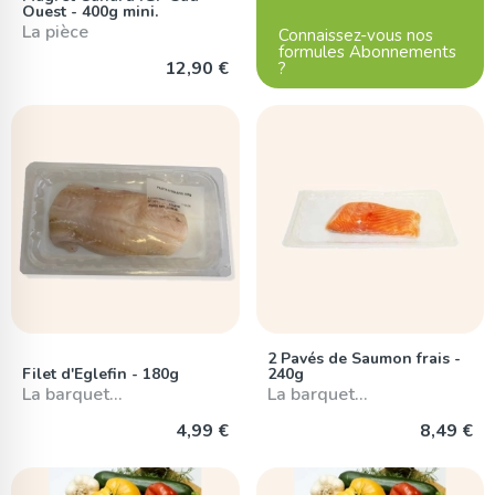
Ouest - 400g mini.
La pièce
Connaissez-vous nos
formules Abonnements
12,90 €
?
2 Pavés de Saumon frais -
Filet d'Eglefin - 180g
240g
La barquet…
La barquet…
4,99 €
8,49 €