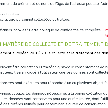
otamment du prénom et du nom, de l'âge, de l'adresse postale, l'adre
 ces données
aractère personnel collectées et traitées
fichiers 'cookies* Cette politique de confidentialité complète
m
l
EN MATIÈRE DE COLLECTE ET DE TRAITEMENT
lement européen 2016/679, la collecte et le traitement des donné
peuvent être collectées et traitées qu'avec le consentement de l'u
ctées, il sera indiqué à l'utilisateur que ses donées sont collec
des données sont exécutés pour répondre à un ou plusieurs objecti
onnées : seules les données nécessaires à la bonne exécution des 
 les données sont conservées pour une durée limitée, dont l'utili
mé des critères utilisés pour déterminer la durée de conservation