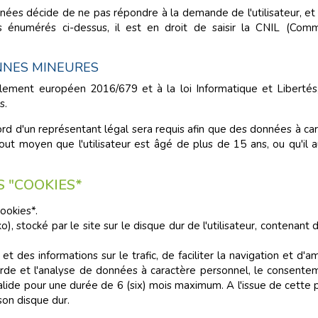
es décide de ne pas répondre à la demande de l'utilisateur, et qu
its énumérés ci-dessus, il est en droit de saisir la CNIL (Comm
NNES MINEURES
glement européen 2016/679 et à la loi Informatique et Liberté
s.
ccord d'un représentant légal sera requis afin que des données à ca
 tout moyen que l'utilisateur est âgé de plus de 15 ans, ou qu'il
S "COOKIES*
ookies*.
ko), stocké par le site sur le disque dur de l'utilisateur, contenan
et des informations sur le trafic, de faciliter la navigation et d'am
vegarde et l'analyse de données à caractère personnel, le consent
lide pour une durée de 6 (six) mois maximum. A l'issue de cette p
 son disque dur.