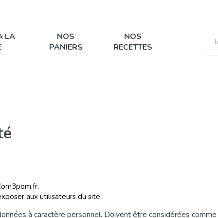
À LA
NOS
NOS
E
PANIERS
RECETTES
té
: Com3pom.fr.
xposer aux utilisateurs du site :
s données à caractère personnel. Doivent être considérées comm