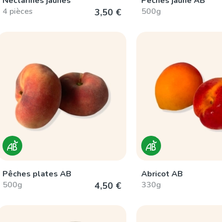
Nectarines jaunes
Pêches jaune AB
4 pièces
500g
3,50 €
Pêches plates AB
Abricot AB
500g
330g
4,50 €