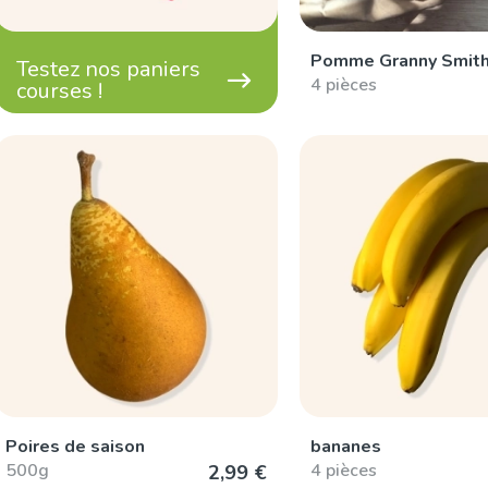
Pomme Granny Smit
Testez nos paniers
4 pièces
courses !
Poires de saison
bananes
500g
4 pièces
2,99 €