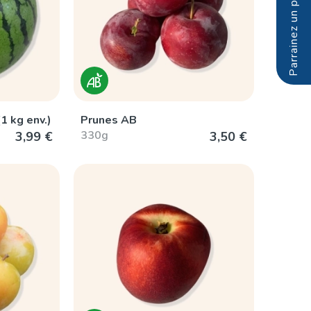
1 kg env.)
Prunes AB
330g
3,99 €
3,50 €