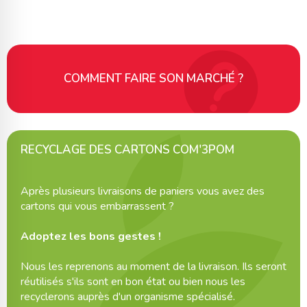
COMMENT FAIRE SON MARCHÉ ?
RECYCLAGE DES CARTONS COM'3POM
Après plusieurs livraisons de paniers vous avez des
cartons qui vous embarrassent ?
Adoptez les bons gestes !
Nous les reprenons au moment de la livraison. Ils seront
réutilisés s'ils sont en bon état ou bien nous les
recyclerons auprès d'un organisme spécialisé.