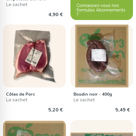
Le sachet
Connaissez-vous nos
formules Abonnements
4,90 €
?
Côtes de Porc
Boudin noir - 400g
Le sachet
Le sachet
5,20 €
5,49 €