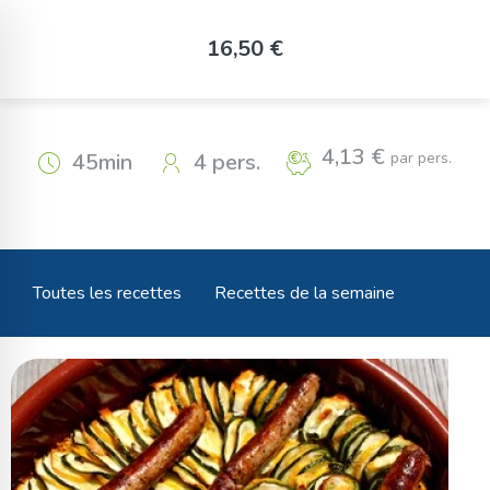
Panneau de gestion des cookies
Tian de courgettes vertes et
16,50 €
jaunes au chèvre / chipo
4,13 €
par pers.
45min
4 pers.
Toutes les recettes
Recettes de la semaine