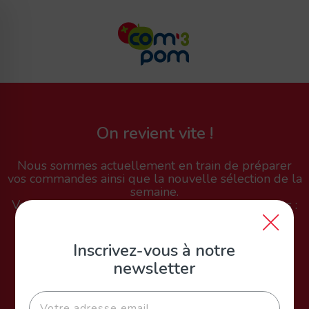
Panneau de gestion des cookies
On revient vite !
Nous sommes actuellement en train de préparer
vos commandes ainsi que la nouvelle sélection de la
semaine.
Vous pourrez de nouveau passer commande dans :
7
23
24
19
Inscrivez-vous à notre
newsletter
jours
heures
minutes
secondes