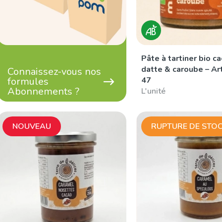
Pâte à tartiner bio c
datte & caroube – Ar
Connaissez-vous nos
formules
47
Abonnements ?
L'unité
NOUVEAU
RUPTURE DE STO