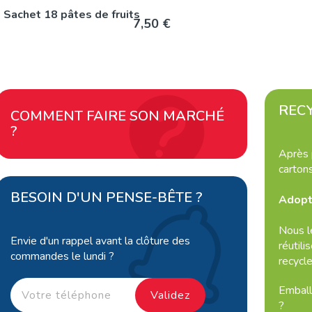
Sachet 18 pâtes de fruits
7,50 €
REC
COMMENT FAIRE SON MARCHÉ
?
Après 
carton
BESOIN D'UN PENSE-BÊTE ?
Adopt
Nous l
Envie d'un rappel avant la clôture des
réutili
commandes le lundi ?
recycl
Emball
?