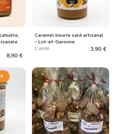
acahuète,
Caramel beurre salé artisanal
tisanale
– Lot-et-Garonne
L'unité
3,90 €
8,90 €
CK