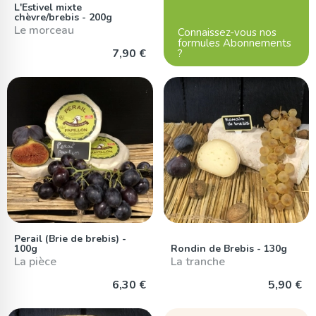
L'Estivel mixte
chèvre/brebis - 200g
Le morceau
Connaissez-vous nos
formules Abonnements
7,90 €
?
Perail (Brie de brebis) -
100g
Rondin de Brebis - 130g
La pièce
La tranche
6,30 €
5,90 €