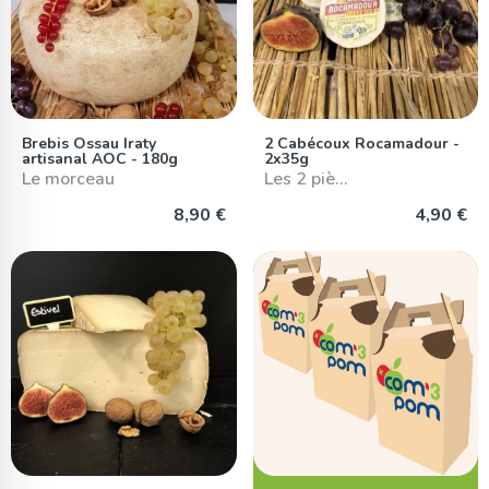
Brebis Ossau Iraty
2 Cabécoux Rocamadour -
artisanal AOC - 180g
2x35g
Le morceau
Les 2 piè…
8,90 €
4,90 €