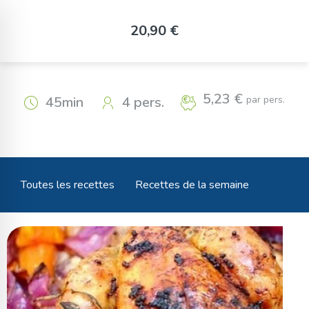
Panneau de gestion des cookies
Coquelet au chou rouge
20,90 €
pommes et potimarron
5,23 €
par pers.
45min
4 pers.
Toutes les recettes
Recettes de la semaine