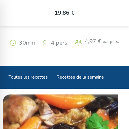
Panneau de gestion des cookies
Sauté de porc aux carottes et
19,86 €
pruneaux
4,97 €
par pers.
30min
4 pers.
Toutes les recettes
Recettes de la semaine