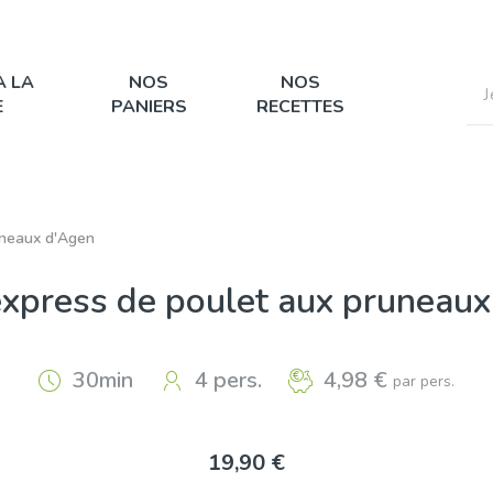
À LA
NOS
NOS
E
PANIERS
RECETTES
uneaux d'Agen
express de poulet aux pruneau
30min
4 pers.
4,98 €
par pers.
19,90 €