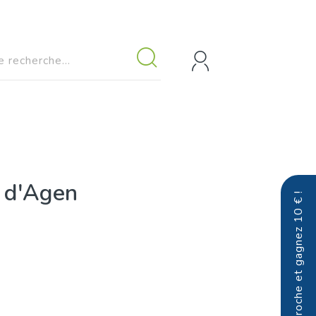
x d'Agen
Parrainez un proche et gagnez 10 € !