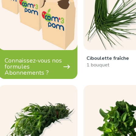
Ciboulette fraîche
Connaissez-vous nos
1 bouquet
formules
Abonnements ?