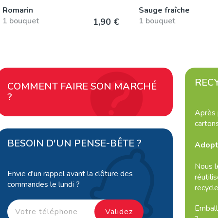
Romarin
Sauge fraîche
1 bouquet
1 bouquet
1,90 €
REC
COMMENT FAIRE SON MARCHÉ
?
Après 
carton
BESOIN D'UN PENSE-BÊTE ?
Adopt
Nous l
Envie d'un rappel avant la clôture des
réutili
commandes le lundi ?
recycl
Emball