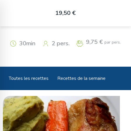
Panneau de gestion des cookies
Confit de canard et sa purée
19,50 €
à la fane de navets nouveaux
9,75 €
par pers.
30min
2 pers.
Toutes les recettes
Recettes de la semaine