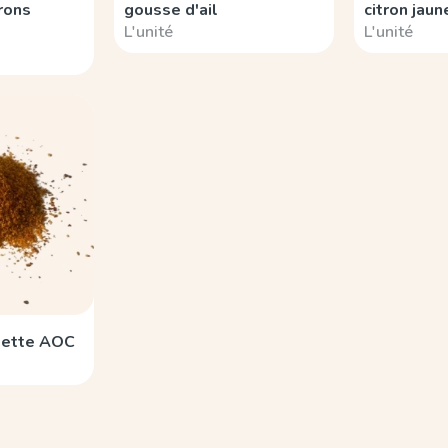
rons
gousse d'ail
citron jaun
L'unité
L'unité
lette AOC