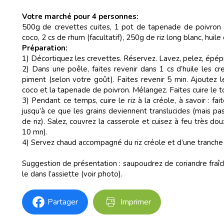
Votre marché pour 4 personnes:
500g de crevettes cuites, 1 pot de tapenade de poivron 15
coco, 2 cs de rhum (facultatif), 250g de riz long blanc, huile
Préparation:
1) Décortiquez les crevettes. Réservez. Lavez, pelez, épépin
2) Dans une poêle, faites revenir dans 1 cs d’huile les crev
piment (selon votre goût). Faites revenir 5 min. Ajoutez le
coco et la tapenade de poivron. Mélangez. Faites cuire le t
3) Pendant ce temps, cuire le riz à la créole, à savoir : fai
jusqu’à ce que les grains deviennent translucides (mais pa
de riz). Salez, couvrez la casserole et cuisez à feu très dou
10 mn).
4) Servez chaud accompagné du riz créole et d’une tranche 
Suggestion de présentation : saupoudrez de coriandre fraîc
le dans l’assiette (voir photo).
Partager
Imprimer