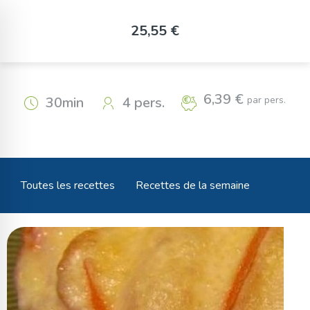
Panneau de gestion des cookies
Bruschetta Raclette Jambon
25,55 €
de pays
6,39 €
par pers.
30min
4 pers.
Toutes les recettes
Recettes de la semaine