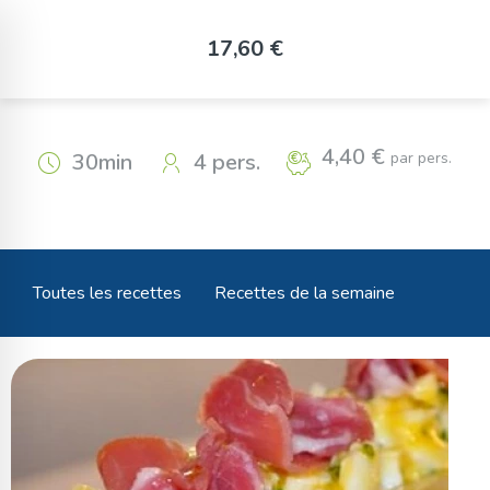
Panneau de gestion des cookies
Asperges blanches aux chips
17,60 €
de ventrèche
4,40 €
par pers.
30min
4 pers.
Toutes les recettes
Recettes de la semaine