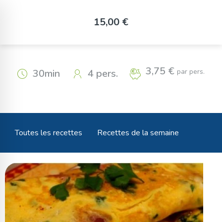
Panneau de gestion des cookies
Omelette au jambon de
15,00 €
Bayonne persillade
3,75 €
par pers.
30min
4 pers.
Toutes les recettes
Recettes de la semaine