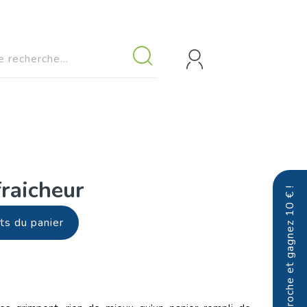
fraicheur
Parrainez un proche et gagnez 10 € !
nts du panier