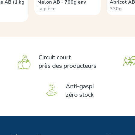
e AB (1 kg
Melon AB - 700g env
Abricot AB
La pièce
330g
Circuit court
près des producteurs
Anti-gaspi
zéro stock