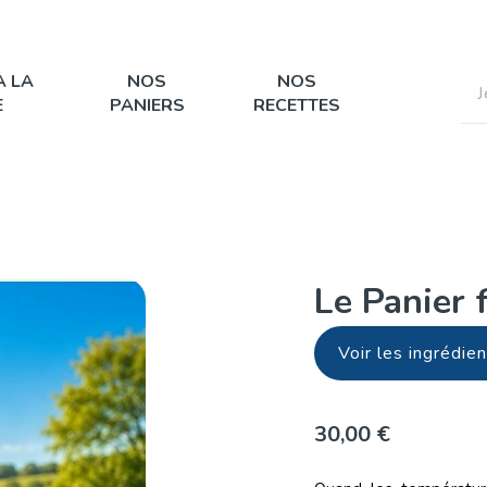
À LA
NOS
NOS
E
PANIERS
RECETTES
Le Panier 
Voir les ingrédie
30,00 €