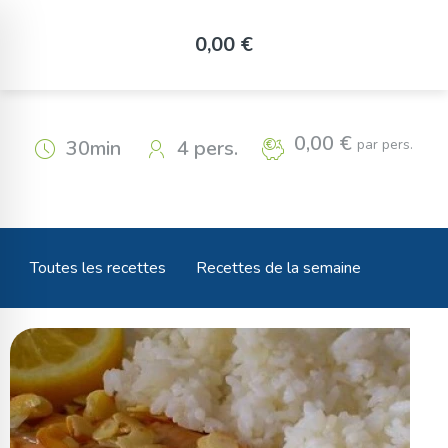
Panneau de gestion des cookies
0,00 €
Truite aux amandes
0,00 €
par pers.
30min
4 pers.
Toutes les recettes
Recettes de la semaine