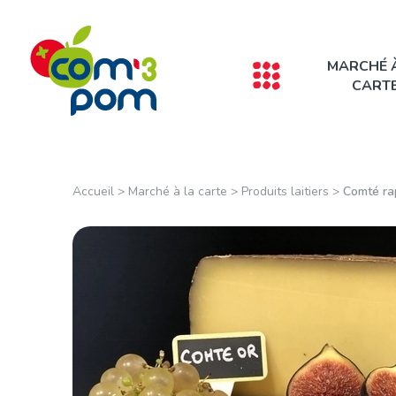
Panneau de gestion des cookies
MARCHÉ 
CART
Accueil
>
Marché à la carte
>
Produits laitiers
>
Comté rap