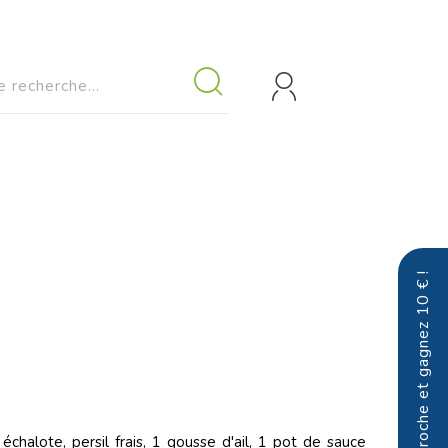
Parrainez un proche et gagnez 10 € !
halote, persil frais, 1 gousse d'ail, 1 pot de sauce