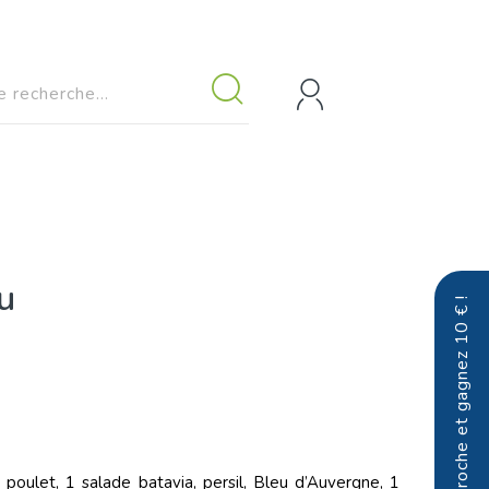
u
Parrainez un proche et gagnez 10 € !
ulet, 1 salade batavia, persil, Bleu d’Auvergne, 1