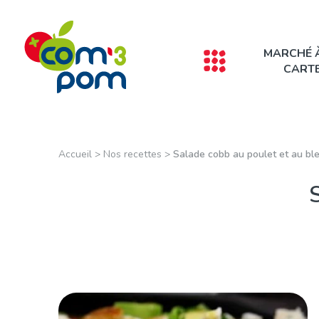
Panneau de gestion des cookies
MARCHÉ 
CART
Accueil
>
Nos recettes
>
Salade cobb au poulet et au bl