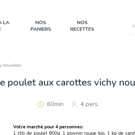
À LA
NOS
NOS
E
PANIERS
RECETTES
hy nouvelles
e poulet aux carottes vichy no
60min
4 pers.
Votre marché pour 4 personnes:
1 rôti de poulet 800g, 1 poivron rouge bio, 1 kg de caro