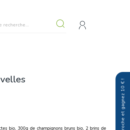
uvelles
Parrainez un proche et gagnez 10 € !
ttes bio, 300g de champignons bruns bio, 2 brins de