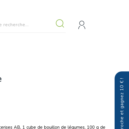
e
Parrainez un proche et gagnez 10 € !
 cerises AB, 1 cube de bouillon de légumes, 100 g de