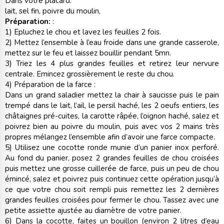
Dans votre placard:
lait, sel fin, poivre du moulin,
Préparation:
:
1) Epluchez le chou et lavez les feuilles 2 fois.
2) Mettez l’ensemble à l’eau froide dans une grande casserole,
mettez sur le feu et laissez bouillir pendant 5mn.
3) Triez les 4 plus grandes feuilles et retirez leur nervure
centrale. Emincez grossièrement le reste du chou.
4) Préparation de la farce :
Dans un grand saladier mettez la chair à saucisse puis le pain
trempé dans le lait, l’ail, le persil haché, les 2 oeufs entiers, les
châtaignes pré-cuites, la carotte râpée, l’oignon haché, salez et
poivrez bien au poivre du moulin, puis avec vos 2 mains très
propres mélangez l’ensemble afin d’avoir une farce compacte.
5) Utilisez une cocotte ronde munie d’un panier inox perforé.
Au fond du panier, posez 2 grandes feuilles de chou croisées
puis mettez une grosse cuillerée de farce, puis un peu de chou
émincé, salez et poivrez puis continuez cette opération jusqu’à
ce que votre chou soit rempli puis remettez les 2 dernières
grandes feuilles croisées pour fermer le chou. Tassez avec une
petite assiette ajustée au diamètre de votre panier.
6) Dans la cocotte, faites un bouillon (environ 2 litres d’eau