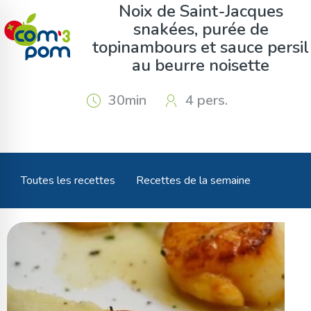
Panneau de gestion des cookies
Noix de Saint-Jacques
snakées, purée de
topinambours et sauce persil
au beurre noisette
30min
4 pers.
Toutes les recettes
Recettes de la semaine