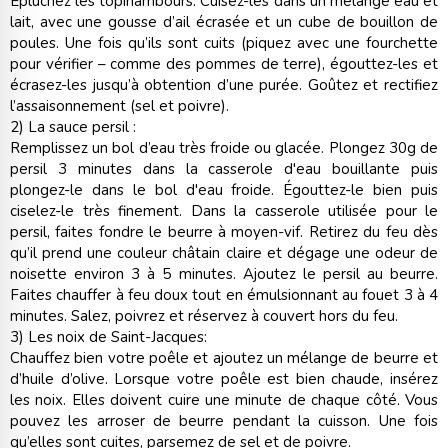
Epluchez les topinambours. Cuisez-les dans un mélange eau et
lait, avec une gousse d’ail écrasée et un cube de bouillon de
poules. Une fois qu’ils sont cuits (piquez avec une fourchette
pour vérifier – comme des pommes de terre), égouttez-les et
écrasez-les jusqu’à obtention d’une purée. Goûtez et rectifiez
l’assaisonnement (sel et poivre).
2) La sauce persil :
Remplissez un bol d’eau très froide ou glacée. Plongez 30g de
persil 3 minutes dans la casserole d'eau bouillante puis
plongez-le dans le bol d'eau froide. Égouttez-le bien puis
ciselez-le très finement. Dans la casserole utilisée pour le
persil, faites fondre le beurre à moyen-vif. Retirez du feu dès
qu’il prend une couleur châtain claire et dégage une odeur de
noisette environ 3 à 5 minutes. Ajoutez le persil au beurre.
Faites chauffer à feu doux tout en émulsionnant au fouet 3 à 4
minutes. Salez, poivrez et réservez à couvert hors du feu.
3) Les noix de Saint-Jacques:
Chauffez bien votre poêle et ajoutez un mélange de beurre et
d’huile d’olive. Lorsque votre poêle est bien chaude, insérez
les noix. Elles doivent cuire une minute de chaque côté. Vous
pouvez les arroser de beurre pendant la cuisson. Une fois
qu’elles sont cuites, parsemez de sel et de poivre.