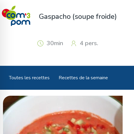
Panneau de gestion des cookies
Gaspacho (soupe froide)
30min
4 pers.
Toutes les recettes
Recettes de la semaine