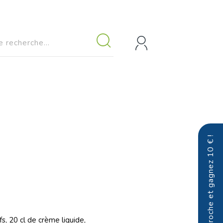
Parrainez un proche et gagnez 10 € !
s, 20 cl de crème liquide,