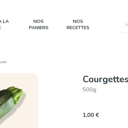
À LA
NOS
NOS
E
PANIERS
RECETTES
gues
Courgette
500g
1,00 €