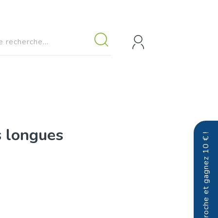
s longues
Parrainez un proche et gagnez 10 € !