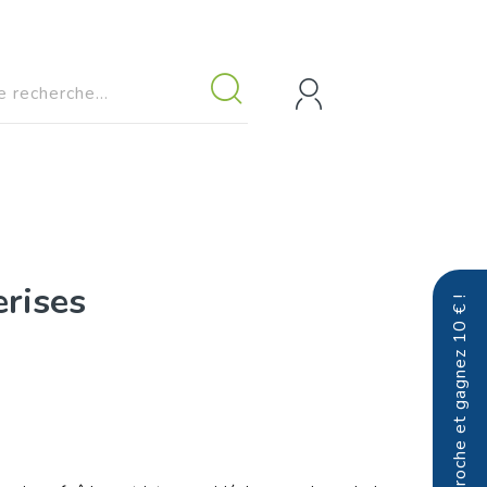
rises
Parrainez un proche et gagnez 10 € !