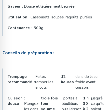
Saveur
: Douce et légèrement beurrée
Utilisation
: Cassoulets, soupes, ragoûts, purées
Contenance
:
500g
Conseils de préparation :
Trempage
: Faites
12
dans de l'eau
recommandé
tremper les
heures
froide avant
haricots
cuisson.
Cuisson
:
trois fois
, portez à
1 h
jusqu'à
douce
Plongez-
leur
ébullition,
30
ce qu'ils
les dans
volume
puis laissez
à 2
soient