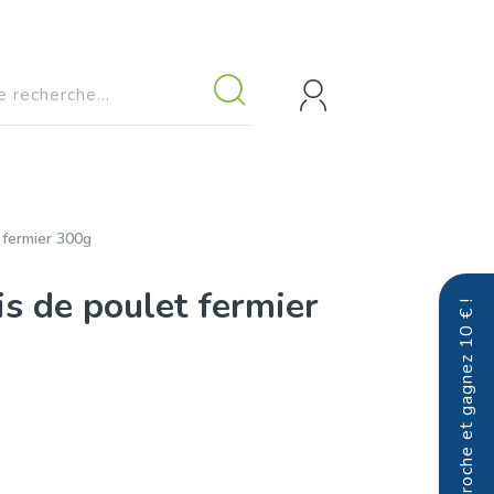
 fermier 300g
is de poulet fermier
Parrainez un proche et gagnez 10 € !