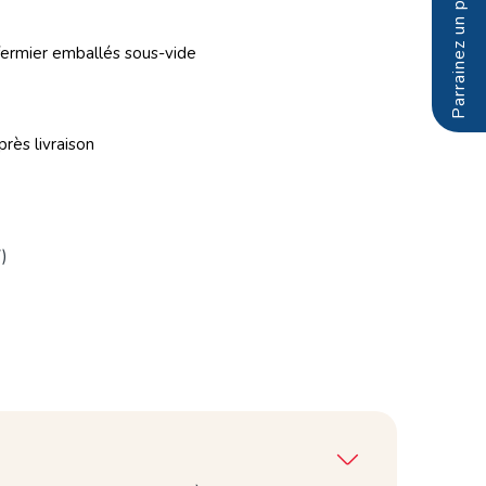
 fermier emballés sous-vide
près livraison
)