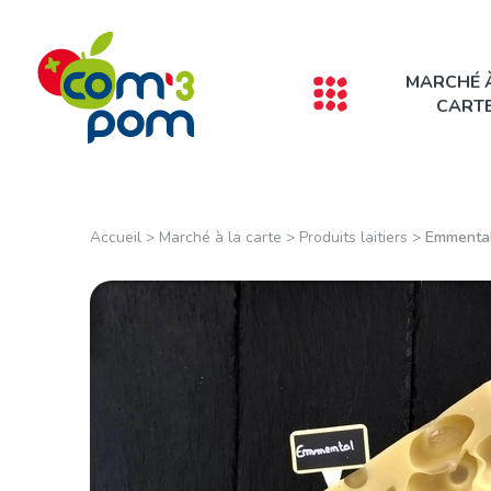
Panneau de gestion des cookies
MARCHÉ 
CART
Accueil
>
Marché à la carte
>
Produits laitiers
>
Emmental 