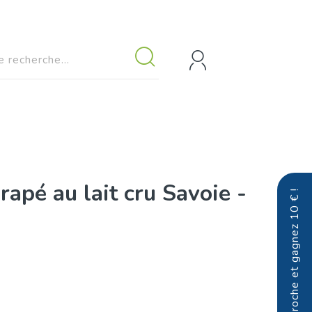
apé au lait cru Savoie -
Parrainez un proche et gagnez 10 € !