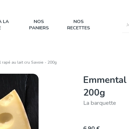
À LA
NOS
NOS
E
PANIERS
RECETTES
rapé au lait cru Savoie - 200g
Emmental r
200g
La barquette
6,90 €