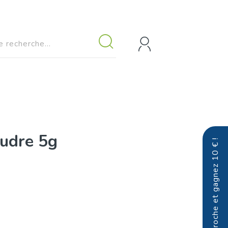
oudre 5g
Parrainez un proche et gagnez 10 € !