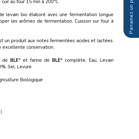
de cuir au four 15 min à 200°C
 de levain bio élaboré avec une fermentation longue
per les arômes de fermentation. Cuisson sur four à
st un produit aux notes fermentées acides et lactées.
 excellente conservation.
e de
BLE
* et farine de
BLE
* complète, Eau, Levain
0%, Sel, Levure
griculture Biologique
)