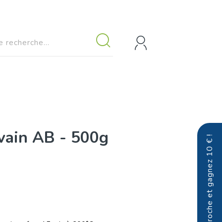
vain AB - 500g
Parrainez un proche et gagnez 10 € !