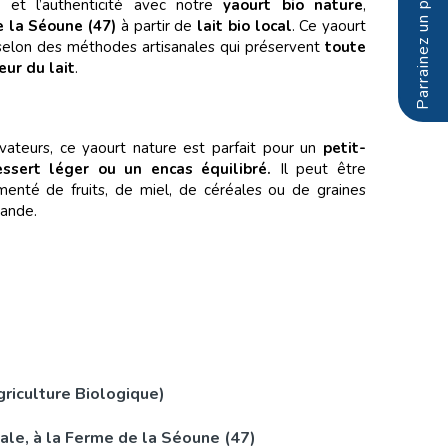
é et l’authenticité avec notre
yaourt bio nature
,
 la Séoune (47)
à partir de
lait bio local
. Ce yaourt
selon des méthodes artisanales qui préservent
toute
eur du lait
.
rvateurs, ce yaourt nature est parfait pour un
petit-
essert léger ou un encas équilibré.
Il peut être
enté de fruits, de miel, de céréales ou de graines
ande.
riculture Biologique)
ale, à la Ferme de la Séoune (47)