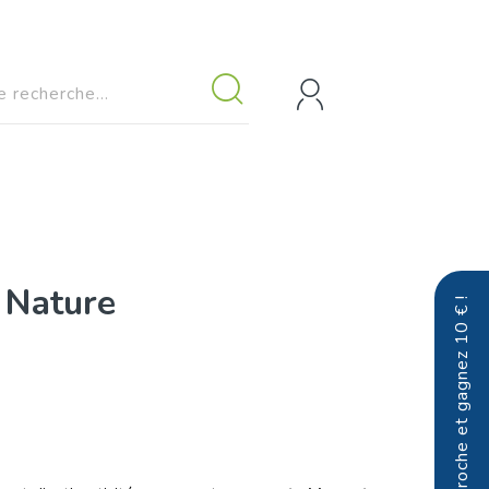
 Nature
Parrainez un proche et gagnez 10 € !