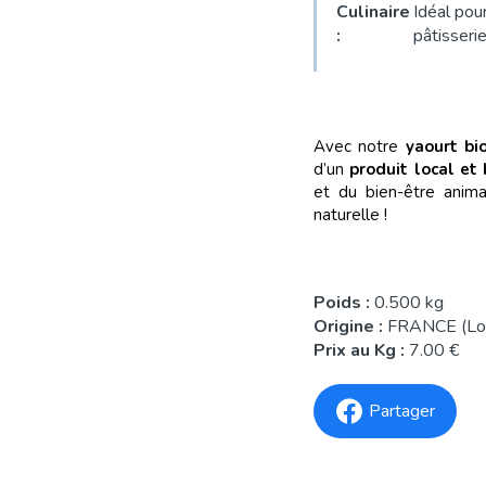
Culinaire
Idéal pou
:
pâtisserie
Avec notre
yaourt bi
d’un
produit local et 
et du bien-être anima
naturelle !
Poids :
0.500 kg
Origine :
FRANCE (Lot
Prix au Kg :
7.00 €
Partager