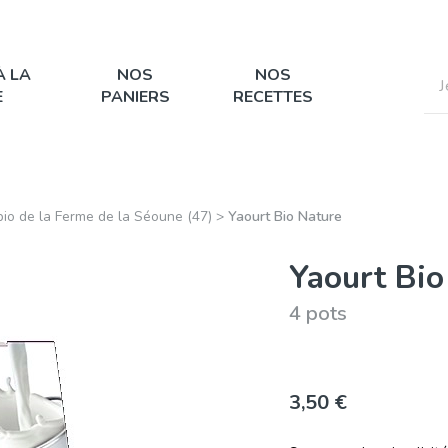
À LA
NOS
NOS
E
PANIERS
RECETTES
bio de la Ferme de la Séoune (47)
>
Yaourt Bio Nature
Yaourt Bio
4 pots
3,50 €