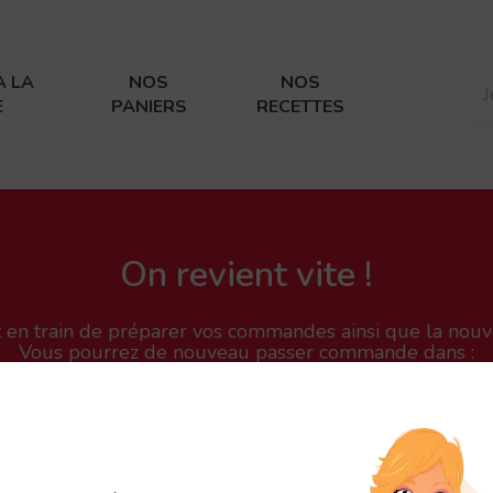
À LA
NOS
NOS
E
PANIERS
RECETTES
On revient vite !
n train de préparer vos commandes ainsi que la nouvel
Vous pourrez de nouveau passer commande dans :
11
18
50
24