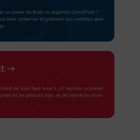
r un panier de fruits ou légumes Com3Pom ?
ur bien conserver et préparer vos recettes ainsi
pi.
t
ent de vous faire livrer à 10 reprises un panier
égumes et de produits frais, et de bénéficier d'une