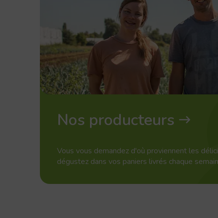
Nos producteurs
Vous vous demandez d'où proviennent les délic
dégustez dans vos paniers livrés chaque sema