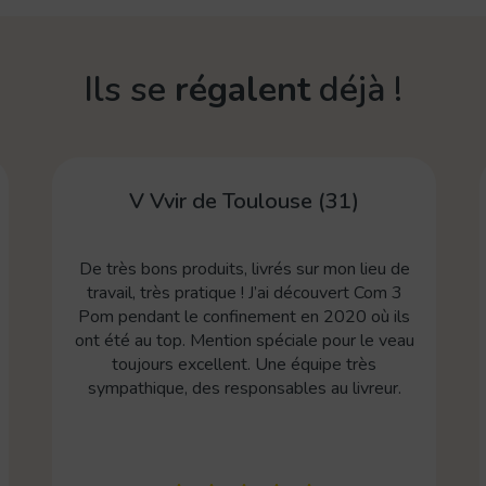
Ils se
régalent
déjà !
Noa B. de Moirax (47)
eu de
Une entreprise qui propose un service qui
om 3
nous facilite la vie, qui nous permet d'avoir
 ils
une alimentation saine et variée, avec une
 veau
équipe au top !
ur.