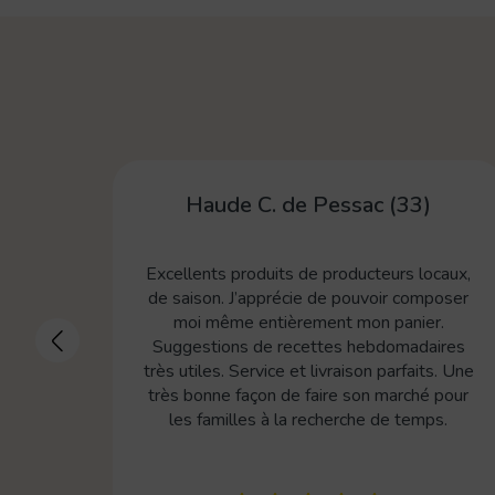
 (33)
V Vvir de Toulouse (31)
eurs locaux,
De très bons produits, livrés sur mon li
ir composer
travail, très pratique ! J’ai découvert C
panier.
Pom pendant le confinement en 2020 où
domadaires
ont été au top. Mention spéciale pour le
parfaits. Une
toujours excellent. Une équipe très
marché pour
sympathique, des responsables au livre
de temps.