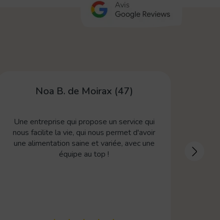
Murielle M. de Toulouse
Très bonne offre de produits, large choix,
livraison au top toujours avec le sourire, bref
je recommande !