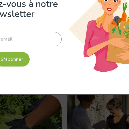
z-vous à notre
jours
heures
minutes
secondes
wsletter
aites votre marché en
3 minute