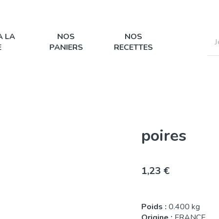
À LA
NOS
NOS
E
PANIERS
RECETTES
poires
1,23 €
Poids :
0.400 kg
Origine :
FRANCE