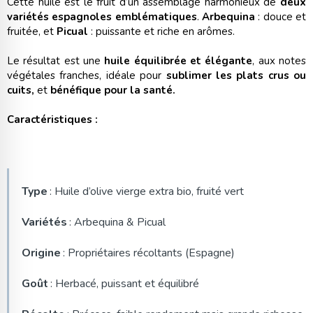
Cette huile est le fruit d’un assemblage harmonieux de
deux
variétés espagnoles emblématiques
.
Arbequina
: douce et
fruitée, et
Picual
: puissante et riche en arômes.
Le résultat est une
huile équilibrée et élégante
, aux notes
végétales franches, idéale pour
sublimer les plats crus ou
cuits,
et
bénéfique pour la santé.
Caractéristiques :
Type
: Huile d’olive vierge extra bio, fruité vert
Variétés
: Arbequina & Picual
Origine
: Propriétaires récoltants (Espagne)
Goût
: Herbacé, puissant et équilibré