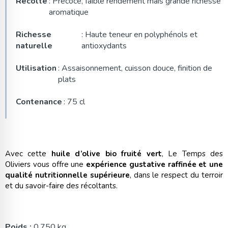
Récolte
: Précoce, faible rendement mais grande richesse
aromatique
Richesse
: Haute teneur en polyphénols et
naturelle
antioxydants
Utilisation
: Assaisonnement, cuisson douce, finition de
plats
Contenance
: 75 cl
Avec cette
huile d’olive bio fruité vert
, Le Temps des
Oliviers vous offre une
expérience gustative raffinée et une
qualité nutritionnelle supérieure
, dans le respect du terroir
et du savoir-faire des récoltants.
Poids :
0.750 kg