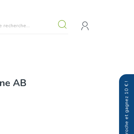
une AB
Parrainez un proche et gagnez 10 € !