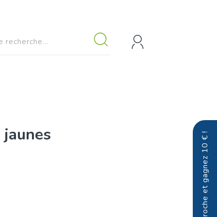
 jaunes
Parrainez un proche et gagnez 10 € !